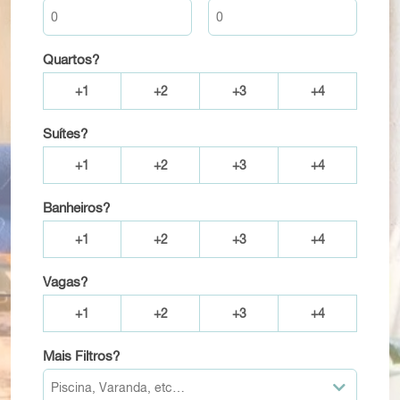
Quartos?
+1
+2
+3
+4
Suítes?
+1
+2
+3
+4
Banheiros?
+1
+2
+3
+4
Vagas?
+1
+2
+3
+4
Mais Filtros?