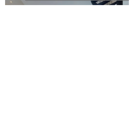
Apartamento Duplex
Higienópolis
Venda
R$ 3.280.000,00
285
3
3
4