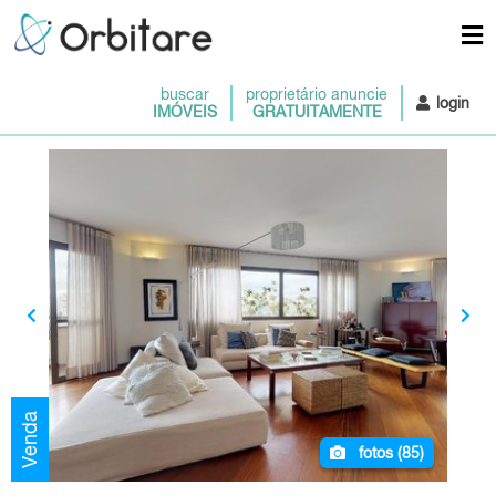
buscar
proprietário anuncie
login
IMÓVEIS
GRATUITAMENTE
Venda
fotos (
85
)