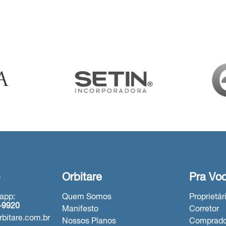
o
Orbitare
Pra Voc
app:
Quem Somos
Proprietár
0-9920
Manifesto
Corretor
bitare.com.br
Nossos Planos
Comprado