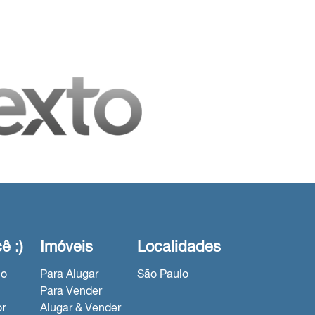
ê :)
Imóveis
Localidades
io
Para Alugar
São Paulo
Para Vender
r
Alugar & Vender