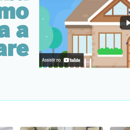
mo
a a
are