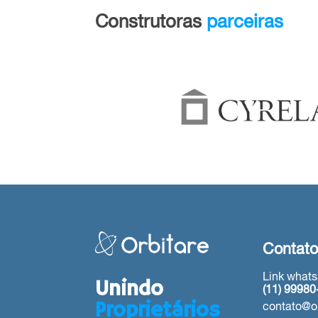
Construtoras
parceiras
Contat
Link whats
Unindo
(11) 9998
Proprietários
contato@or