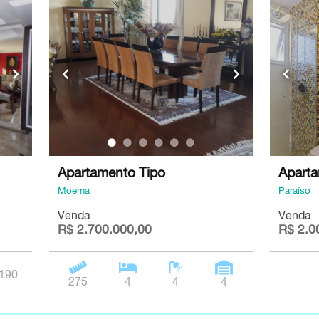
Apartamento Tipo
Aparta
Moema
Paraíso
Venda
Venda
R$ 2.700.000,00
R$ 2.0
190
275
4
4
4